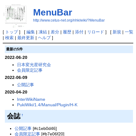
MenuBar
http://www.cetus-net.org/nhk/wiki/?MenuBar
[
トップ
] [
編集
|
凍結
|
差分
|
履歴
|
添付
|
リロード
] [
新規
|
一覧
|
検索
|
最終更新
|
ヘルプ
]
最新の5件
2022-06-20
日本変光星研究会
会員限定記事
2022-06-09
公開記事
2020-04-20
InterWikiName
PukiWiki/1.4/Manual/Plugin/H-K
会誌
†
公開記事
[#c1eb0d46]
会員限定記事
[#b7e06f20]