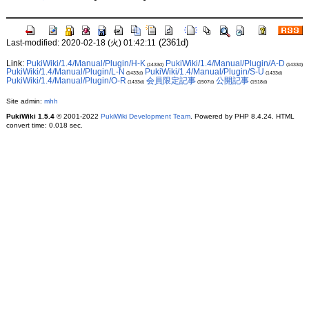
(2361d)
Last-modified: 2020-02-18 (火) 01:42:11
Link:
PukiWiki/1.4/Manual/Plugin/H-K
PukiWiki/1.4/Manual/Plugin/A-D
(1433d)
(1433d)
PukiWiki/1.4/Manual/Plugin/L-N
PukiWiki/1.4/Manual/Plugin/S-U
(1433d)
(1433d)
PukiWiki/1.4/Manual/Plugin/O-R
会員限定記事
公開記事
(1433d)
(1507d)
(1518d)
Site admin:
mhh
PukiWiki 1.5.4
© 2001-2022
PukiWiki Development Team
. Powered by PHP 8.4.24. HTML
convert time: 0.018 sec.