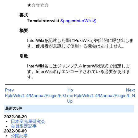
★☆☆☆☆
書式
?cmd=interwiki
&page=InterWiki名
概要
InterWikiを記述した際にPukiWikiが内部的に呼び出しま
す。使用者が意識して使用する機会はありません。
引数
InterWiki名にはジャンプ先をInterWiki形式で指定しま
す。InterWiki名はエンコードされている必要がありま
す。
Prev
Ho
Next
PukiWiki/1.4/Manual/Plugin/E-G
me
PukiWiki/1.4/Manual/Plugin/L-N
Up
最新の5件
2022-06-20
日本変光星研究会
会員限定記事
2022-06-09
公開記事