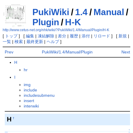
PukiWiki
/
1.4
/
Manual
/
Plugin
/
H-K
http://www.cetus-net.org/nhk/wiki/?PukiWiki/1.4/Manual/Plugin/H-K
[
トップ
] [
編集
|
凍結解除
|
差分
|
履歴
|
添付
|
リロード
] [
新規
|
一覧
|
検索
|
最終更新
|
ヘルプ
]
Prev
PukiWiki/1.4/Manual/Plugin
Next
H
hr
I
img
include
includesubmenu
insert
interwiki
H
†
↑