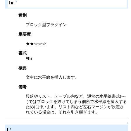
hr
†
種別
ブロック型プラグイン
重要度
★★☆☆☆
書式
#hr
概要
文中に水平線を挿入します。
備考
段落やリスト、テーブル内など、通常の水平線書式(---
-)ではブロックを抜けてしまう個所で水平線を挿入する
ために用います。リスト内など左右マージンが設定さ
れている場合は、それを引き継ぎます。
↑
I
†