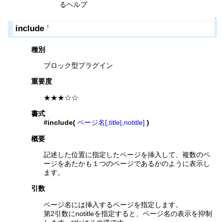
るヘルプ
↑
include
†
種別
ブロック型プラグイン
重要度
★★★☆☆
書式
#include(
ページ名[,title|,notitle]
)
概要
記述した位置に指定したページを挿入して、複数のペ
ージをあたかも１つのページであるかのように表示し
ます。
引数
ページ名には挿入するページを指定します。
第2引数にnotitleを指定すると、ページ名の表示を抑制