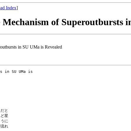
ad Index
]
he Mechanism of Superoutbursts 
routbursts in SU UMa is Revealed
s in SU UMa is

だと

ど星

うに

流れ
