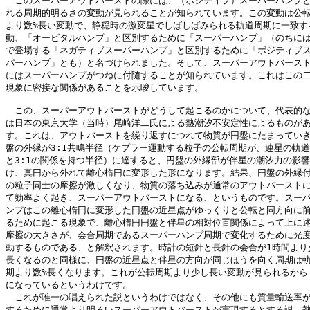
　このスーパーアウトバーストの際には、（ポジティブ）スーパーハンプと
れる周期的明るさの変動が見られることが知られています。この変動は公転
より数%長い変動で、静穏時の激変星でしばしばみられる軌道周期に一致する
動、「オービタルハンプ」と区別するために「スーパーハンプ」（のちには
で登場する「ネガティブスーパーハンプ」と区別するために「ポジティブス
パーハンプ」とも）と名づけられました。そして、スーパーアウトバースト
にはスーパーハンプがつねに付随することが知られています。これはこの二
現象に密接な関係があることを示唆しています。

　この、スーパーアウトバーストがどうして起こるのかについて、代表的な
は日本の東京大学（当時）尾崎洋二氏による熱潮汐不安定性によるものがあ
す。これは、アウトバーストを繰り返すにつれて物質が円盤にたまっていき
盤の外縁が3:1共鳴半径（ケプラー運動する粒子の公転周期が、連星の軌道
と3:1の関係を持つ半径）に達すると、円盤の外縁部が伴星の潮汐力の影響
け、真円から外れて離心楕円に変形した形になります。結果、円盤の外縁付
の粒子同士の摩擦が激しくなり、物質の落ち込みが通常のアウトバーストに
て効率よく起き、スーパーアウトバーストになる、というものです。スーパ
ンプはこの離心楕円に変形した円盤の近星点がゆっくりと公転と同方向に前
るために起こる現象で、離心楕円円盤と伴星の相対位置関係によって上に述
摩擦の大きさが、会合周期であるスーパーハンプ周期で変化するために光度
動するものである、と解釈されます。時計の短針と長針の会合が1時間より少
長くなるのと同様に、円盤の近星点と伴星の方向が同じほうを向く周期は軌
期より数%長くなります。これが公転周期より少し長い変動が見られるからく
になっているというわけです。

　これが唯一の唱えられた説というわけではなく、その他にも質量輸送率が
するために通常より明るいスーパーアウトバーストが実現するとする説、熱