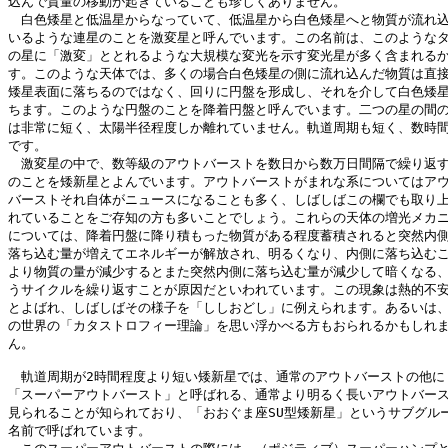
込んで質量の移動が起きていることも珍しくありません。

　白色矮星と低温星からなっていて、低温星から白色矮星へと物質が流れ込
いるような連星のことを激変星と呼んでいます。この名前は、このようなタ
の星に「激変」ととれるような大規模な変光を示す変光星が多く含まれるか
す。このような天体では、多くの場合白色矮星の側に流れ込んだ物質は直接
矮星表面に落ちるのではなく、回りに円盤を形成し、それを介して白色矮星
ちます。このような円盤のことを降着円盤と呼んでいます。二つの星の間の
は非常に短く、太陽半径程度しか離れていません。軌道周期も短く、数時間
です。

　激変星の中で、数等級のアウトバーストを数日から数万日間隔で繰り返す
のことを矮新星とよんでいます。アウトバーストがまれな系についてはアウ
バーストそれ自体がニュースになることも多く、しばしばこの欄でも取り上
れていることをご存知の方も多いことでしょう。これらの天体の増光メカニ
については、降着円盤に降り積もった物質がある程度蓄積されると突然内側
落ち込む量が増えてエネルギーが解放され、明るくなり、内側に落ち込むこ
より物質の量が減少するとまた突然内側に落ち込む量が減少して暗くなる、
うサイクルを繰り返すことが原因だといわれています。この現象は熱的不安
とよばれ、しばしばその様子を「ししおどし」に例えられます。あるいは、
の世界の「カタストロフィー理論」を思い浮かべる方もおられるかもしれま
ん。

　軌道周期が2時間程度より短い矮新星では、通常のアウトバーストの他に

「スーパーアウトバースト」と呼ばれる、通常より明るく長いアウトバース
見られることが知られており、「おおぐま座SU型矮新星」というサブグルー
名前で呼ばれています。
