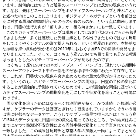
います。幾何的にはちょうど通常のスーパーハンプとは反対の現象というわ
す。なお、先ほどスーパーハンプをポジティブスーパーハンプと呼ぶことが
と述べたのはこのことによります。ポジティブ・ネガティブという名前は公
期に対する周期の増加割合が正のものか負のものか、という点に由来します
れは、円盤の進行方向が「前向き」か「後ろ向きか」にも一致しています。
　このネガティブスーパーハンプは現象としては80年代おわりごろから報告
てきましたが、多くは連続した光度曲線として検出できたものではなく周期
をしてようやくシグナルの形で捉えられる、という程度のもので、本格的な
な振幅を持つ変動が受かるのは2011年におおぐま座ERでの変動の発見をま
なりませんでした。そして、はくちょう座V1504でも目で見ても分かる程度
はっきりとしたネガティブスーパーハンプが見られたのです。

　はくちょう座V1504でのネガティブスーパーハンプは、現れている期間中
スーパーアウトバースト中の一部をのぞきほぼ全位相にわたって存在してい
た。これが、円盤状での現象を突き止めるための重大な手がかりとなったの
す。というのも、ネガティブスーパーハンプの周期は、円盤の半径の変化に
することが理論的に予測されているためです。この理論的な関係に基づいて
ガティブスーパーハンプの周期変化を元にして半径変化を追うことが可能に
わけです。

　周期変化を追うためにはなるべく観測間隔が短く、かつ連続した観測が必
すが、ケプラーのデータはほぼとぎれなく観測されていますからそういう意
は実に好都合なデータです。こうしてケプラー衛星で得られたはくちょう座
V1504のデータを元に円盤半径の変化を追ってみたところ、その結果はみご
までにかつて熱潮汐不安定性による円盤半径の変化として予言されていたも
一致しました。この成果は尾崎氏と京都大学の加藤太一氏によってまとめら