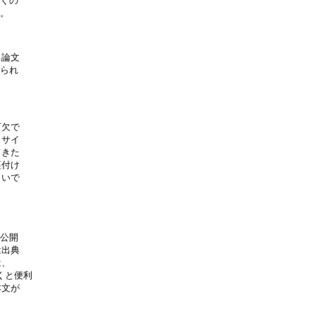
くの

。

論文

られ

欠で

サイ

きた

付け

いで

公開

出典

、

くと便利

文が
