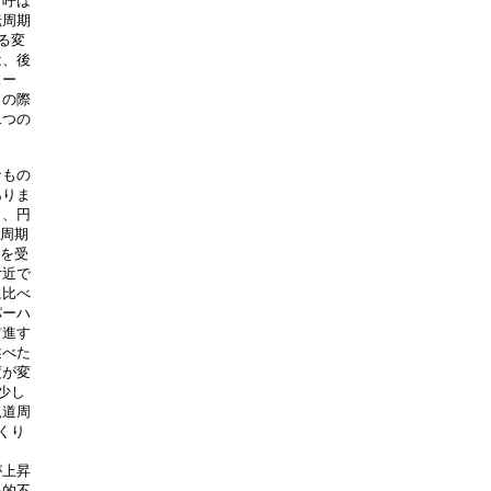
呼ば

周期

変

、後

ー

の際

つの

もの

りま

、円

周期

を受

近で

比べ

ーハ

進す

べた

が変

し

道周

り

上昇

的不
