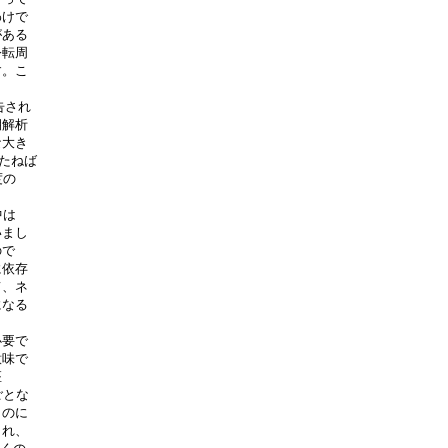
けで

ある

転周

。こ



され

解析

大き

たねば

の

は

まし

で

依存

、ネ

なる

要で

味で



とな

のに

れ、
