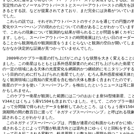
安定性のみでノーマルアウトバーストとスーパーアウトバーストの両方を説
きるとする説、などが提案されてきており、まだ完全には決着がついていま
でした。

　これらの説では、それぞれアウトバーストのサイクルを通じての円盤の半
変化やスーパーハンプの現れかたについての差があることがわかっています
で、これらの現象について観測的な結果が得られることが問題を解くカギに
ます。しかし、スーパーアウトバーストの時間発展はだいたい日のオーダー
ることから観測地点や観測頻度をうまくとらないと観測の空白が開いてしま
なかなか決定的な証拠が見つかっていませんでした。

　2009年のケプラー衛星の打ち上げがこのような状態を大きく変えることに
ました。この衛星はもともとは系外惑星探査のために打ち上げられた衛星で
の一定の領域にある天体の光度変化を網羅的かつ継続的にモニタリングする
いう目的のために打ち上げられた衛星でしたが、むろん系外惑星候補天体だ
なく観測領域には既知の変光星を含む他の天体も数多く含まれてたのです。
衛星のデータを使い「スーパーフレア」を検出したというニュースは耳に新
かもしれません。

　このケプラー衛星が観測した範囲には二つのおおぐま座SU型矮新星、こと
V344とはくちょう座V1504も含まれていました。そして、このケプラー衛星
よって分間隔で得られたデータを解析してみたところ、はくちょう座V1504
測期間の間の数百日に渡って「ネガティブスーパーハンプ」と呼ばれる現象
認されることがわかりました。

　このネガティブスーパーハンプは、円盤が連星の公転面からわずかに傾い
成されることによって円盤が軌道方向とは逆向きにゆっくりと回転をするこ
よって引き起こされる変動で、軌道周期より数％短い周期を持つことがわか