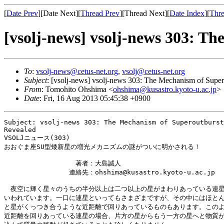
[
Date Prev
][Date Next][
Thread Prev
][Thread Next][
Date Index
][
Thre
[vsolj-news] vsolj-news 303: T
To
:
vsolj-news@cetus-net.org
,
vsolj@cetus-net.org
Subject
: [vsolj-news] vsolj-news 303: The Mechanism of Supe
From
: Tomohito Ohshima <
ohshima@kusastro.kyoto-u.ac.jp
>
Date
: Fri, 16 Aug 2013 05:45:38 +0900
Subject: vsolj-news 303: The Mechanism of Superoutburst
Revealed

VSOLJニュース(303)

おおぐま座SU型矮新星の増光メカニズムの謎がついに明かされる！

　　　　　　　　　　　著者：大島誠人

　　　　　　　　　　連絡先：ohshima@kusastro.kyoto-u.ac.jp

　夜空に輝く星々のうちの半分以上は二つ以上の星がまわりあっている連星
いわれています。一口に連星といってもさまざまですが、その中にはほとん
と星がくっつき合うような近距離で回りあっているものもあります。このよ
近距離を回りあっている連星の場合、片方の星からもう一方の星へと物質が