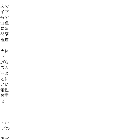
んで

イプ

らで

白色

に落

間隔

程度

天体

ト

げら

ズム

へと

とに

とい

定性

数学

せ

トが

プの
