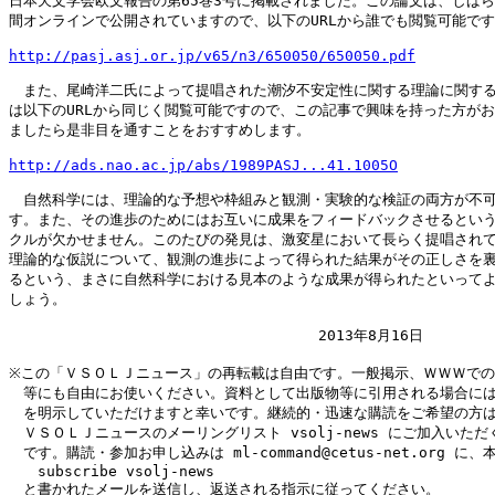
日本天文学会欧文報告の第65巻3号に掲載されました。この論文は、しばら
間オンラインで公開されていますので、以下のURLから誰でも閲覧可能です
http://pasj.asj.or.jp/v65/n3/650050/650050.pdf
　また、尾崎洋二氏によって提唱された潮汐不安定性に関する理論に関する
は以下のURLから同じく閲覧可能ですので、この記事で興味を持った方がお
ましたら是非目を通すことをおすすめします。

http://ads.nao.ac.jp/abs/1989PASJ...41.1005O
　自然科学には、理論的な予想や枠組みと観測・実験的な検証の両方が不可
す。また、その進歩のためにはお互いに成果をフィードバックさせるという
クルが欠かせません。このたびの発見は、激変星において長らく提唱されて
理論的な仮説について、観測の進歩によって得られた結果がその正しさを裏
るという、まさに自然科学における見本のような成果が得られたといってよ
しょう。

                                   2013年8月16日

※この「ＶＳＯＬＪニュース」の再転載は自由です。一般掲示、ＷＷＷでの
　等にも自由にお使いください。資料として出版物等に引用される場合には
　を明示していただけますと幸いです。継続的・迅速な購読をご希望の方は
　ＶＳＯＬＪニュースのメーリングリスト vsolj-news にご加入いただ
　です。購読・参加お申し込みは ml-command@cetus-net.org に、本
　　subscribe vsolj-news

　と書かれたメールを送信し、返送される指示に従ってください。
