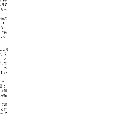
明で

せん

径の

の

なり

であ

い、

なり

、空

、と

けで

この

しい

座

に

は観

が確

て形

とに

って
